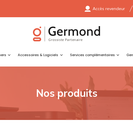
Accès revendeur
ners
Accessoires & Logiciels
Services complémentaires
Ger
Nos produits