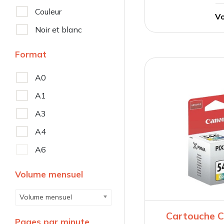
Couleur
Vo
Noir et blanc
Format
A0
A1
A3
A4
A6
Volume mensuel
Volume mensuel
Cartouche C
Pages par minute