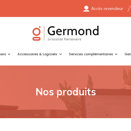
Accès revendeur
ners
Accessoires & Logiciels
Services complémentaires
Ger
Nos produits