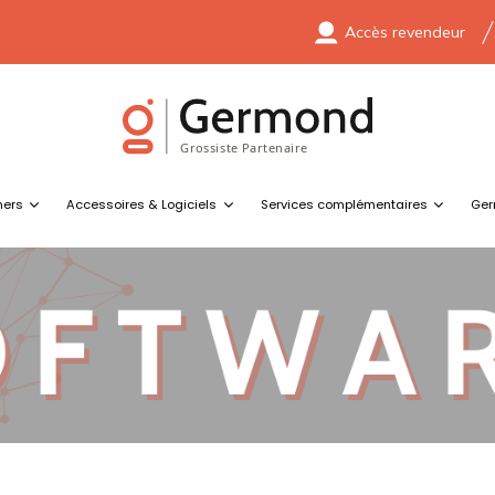
Accès revendeur
ners
Accessoires & Logiciels
Services complémentaires
Ger