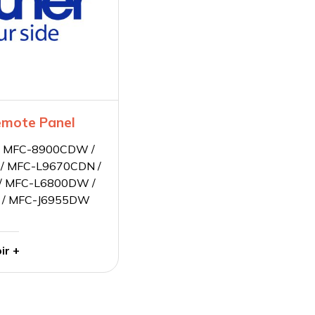
emote Panel
ec MFC-8900CDW /
/ MFC-L9670CDN /
/ MFC-L6800DW /
 / MFC-J6955DW
ir +