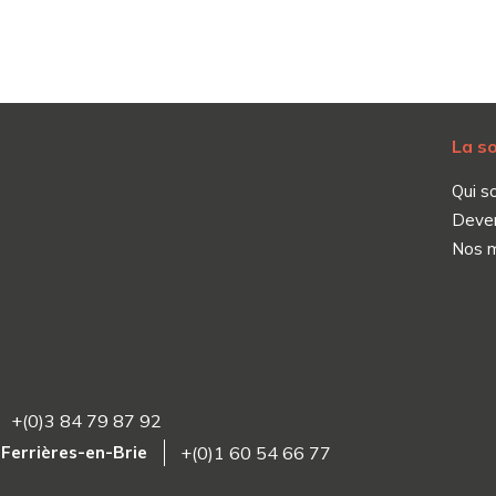
La s
Qui s
Deve
Nos 
+(0)3 84 79 87 92
4 Ferrières-en-Brie
+(0)1 60 54 66 77