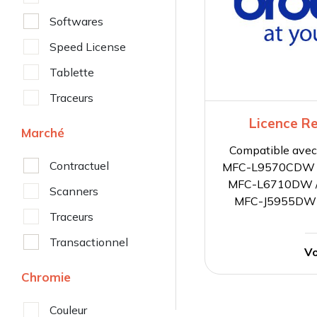
Softwares
Speed License
Tablette
Traceurs
Licence R
Marché
Compatible av
Contractuel
MFC-L9570CDW 
MFC-L6710DW 
Scanners
MFC-J5955DW
Traceurs
Transactionnel
Vo
Chromie
Couleur