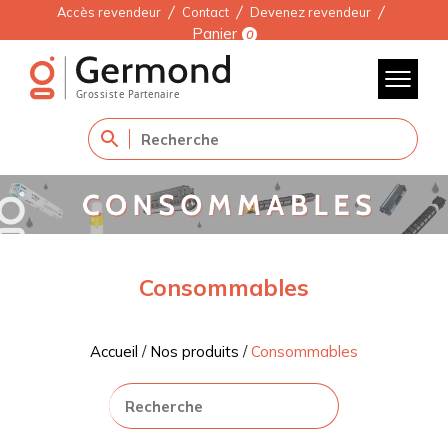
Accès revendeur
Contact
Devenez revendeur
Panier
0
Consommables
Accueil
/
Nos produits
/
Consommables