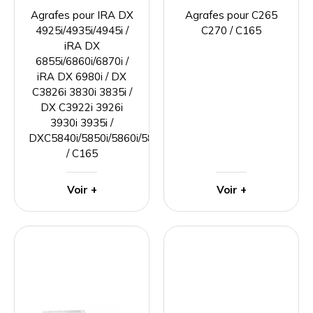
Agrafes pour IRA DX
Agrafes pour C265
4925i/4935i/4945i /
C270 / C165
iRA DX
6855i/6860i/6870i /
iRA DX 6980i / DX
C3826i 3830i 3835i /
DX C3922i 3926i
3930i 3935i /
DXC5840i/5850i/5860i/5870i
/ C165
Voir +
Voir +