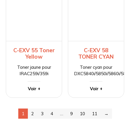
C-EXV 55 Toner
C-EXV 58
Yellow
TONER CYAN
Toner jaune pour
Toner cyan pour
IRAC259i/359i
DXC5840i/5850i/5860i/5870
Voir +
Voir +
1
2
3
4
…
9
10
11
→