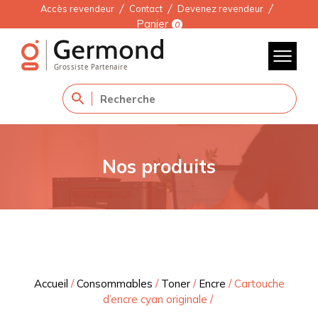
Accès revendeur
Contact
Devenez revendeur
Panier
0
Nos produits
Accueil
/
Consommables
/
Toner
/
Encre
/
Cartouche
d’encre cyan originale
/