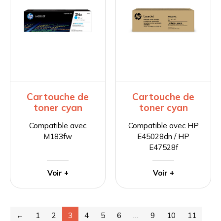
Cartouche de
Cartouche de
toner cyan
toner cyan
Compatible avec
Compatible avec HP
M183fw
E45028dn / HP
E47528f
Voir +
Voir +
←
1
2
3
4
5
6
…
9
10
11