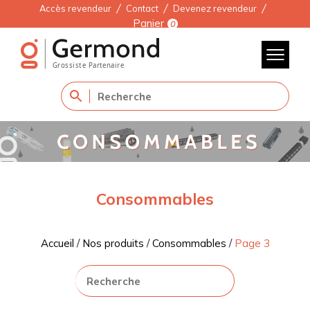
Accès revendeur
Contact
Devenez revendeur
Panier
0
Consommables
Accueil
/
Nos produits
/
Consommables
/
Page 3