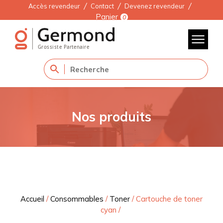
Accès revendeur
Contact
Devenez revendeur
Panier
0
Nos produits
Accueil
/
Consommables
/
Toner
/
Cartouche de toner
cyan
/