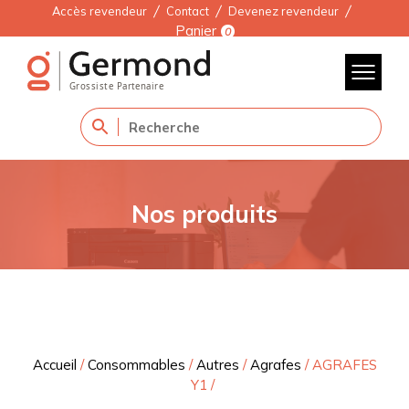
Accès revendeur
Contact
Devenez revendeur
Panier
0
Nos produits
Accueil
/
Consommables
/
Autres
/
Agrafes
/
AGRAFES
Y1
/