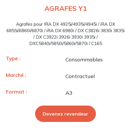
AGRAFES Y1
Agrafes pour IRA DX 4925i/4935i/4945i / iRA DX
6855i/6860i/6870i / iRA DX 6980i / DX C3826i 3830i 3835i
/ DX C3922i 3926i 3930i 3935i /
DXC5840i/5850i/5860i/5870i / C165
Type :
Consommables
Marché :
Contractuel
Format :
A3
Devenez revendeur