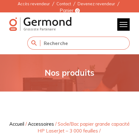
Accès revendeur
Contact
Devenez revendeur
Panier
0
Nos produits
Accueil
/
Accessoires
/
Socle/Bac papier grande capacité
HP LaserJet – 3 000 feuilles
/