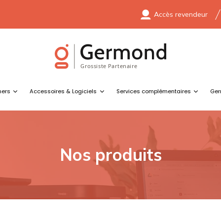
Accès revendeur
ners
Accessoires & Logiciels
Services complémentaires
Ger
Nos produits