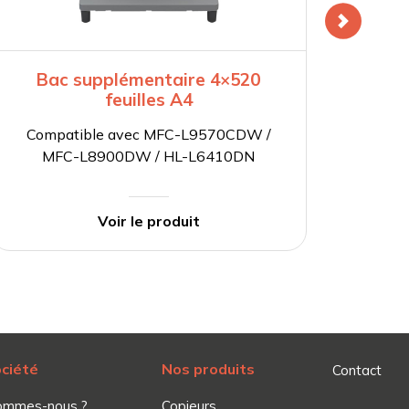
Bac supplémentaire 4×520
feuilles A4
Com
Compatible avec MFC-L9570CDW /
M
MFC-L8900DW / HL-L6410DN
Voir le produit
ociété
Nos produits
Contact
ommes-nous ?
Copieurs