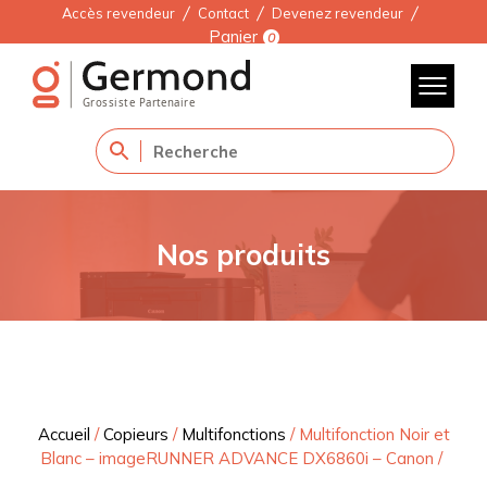
Accès revendeur
Contact
Devenez revendeur
Panier
0
Nos produits
Accueil
/
Copieurs
/
Multifonctions
/
Multifonction Noir et
Blanc – imageRUNNER ADVANCE DX6860i – Canon
/