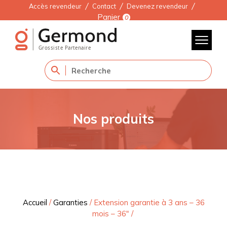
Accès revendeur
Contact
Devenez revendeur
Panier
0
Nos produits
Accueil
/
Garanties
/
Extension garantie à 3 ans – 36
mois – 36″
/