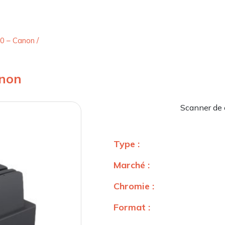
20 – Canon
/
anon
Scanner de 
Type :
Marché :
Chromie :
Format :