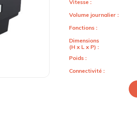
Vitesse :
Volume journalier :
Fonctions :
Dimensions
(H x L x P) :
Poids :
Connectivité :