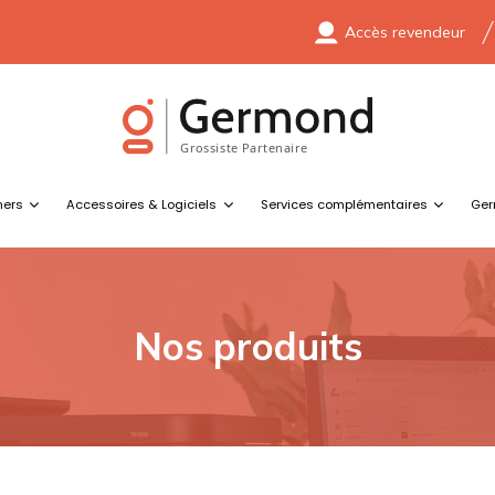
Accès revendeur
ners
Accessoires & Logiciels
Services complémentaires
Ger
Nos produits