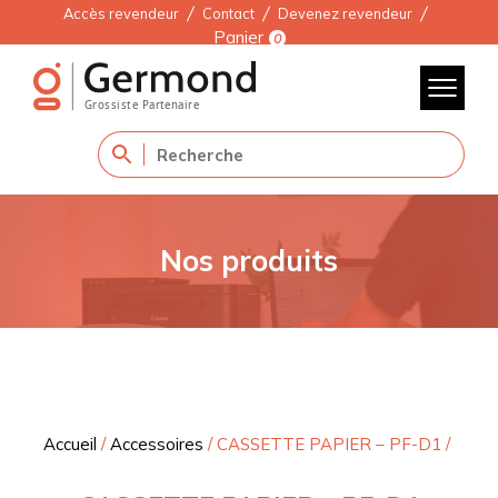
Accès revendeur
Contact
Devenez revendeur
Panier
0
Nos produits
Accueil
/
Accessoires
/
CASSETTE PAPIER – PF-D1
/