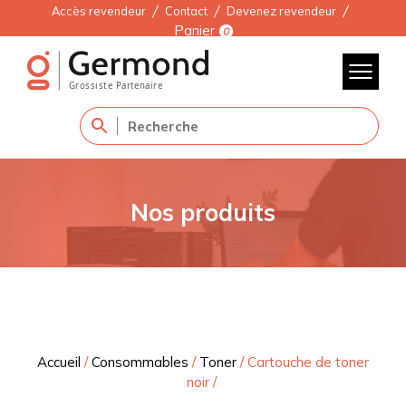
Accès revendeur
Contact
Devenez revendeur
Panier
0
Nos produits
Accueil
/
Consommables
/
Toner
/
Cartouche de toner
noir
/