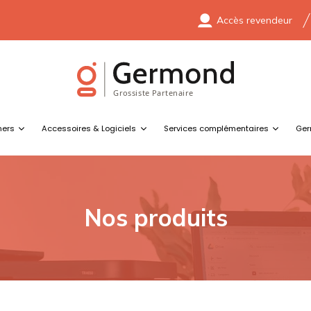
Accès revendeur
ners
Accessoires & Logiciels
Services complémentaires
Ger
Nos produits