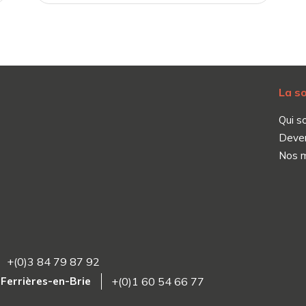
La s
Qui s
Deve
Nos 
+(0)3 84 79 87 92
4 Ferrières-en-Brie
+(0)1 60 54 66 77