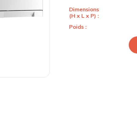
Dimensions
(H x L x P) :
Poids :