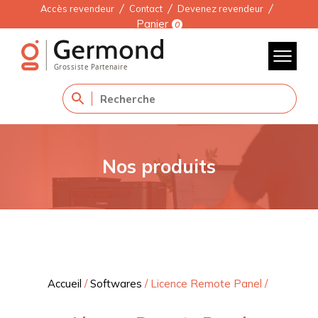
Accès revendeur
Contact
Devenez revendeur
Panier
0
Nos produits
Accueil
/
Softwares
/
Licence Remote Panel
/