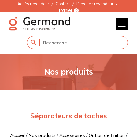
Accès revendeur
Contact
Devenez revendeur
Panier
0
Nos produits
Séparateurs de taches
Accueil
/
Nos produits
/
Accessoires
/
Option de finition
/