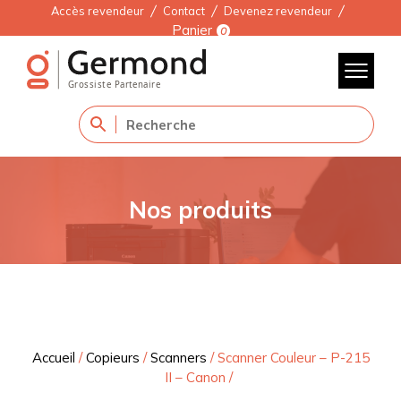
Accès revendeur
Contact
Devenez revendeur
Panier
0
Nos produits
Accueil
/
Copieurs
/
Scanners
/
Scanner Couleur – P-215
II – Canon
/