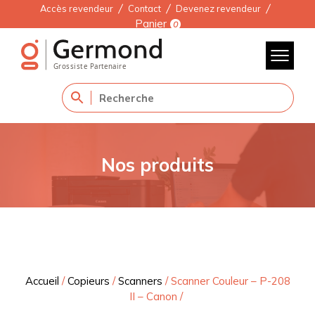
Accès revendeur
Contact
Devenez revendeur
Panier
0
Nos produits
Accueil
/
Copieurs
/
Scanners
/
Scanner Couleur – P-208
II – Canon
/