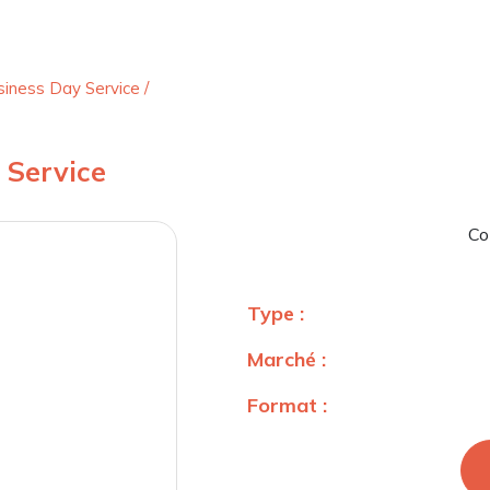
siness Day Service
/
 Service
Co
Type :
Marché :
Format :