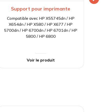
Support pour imprimante
S
Compatible avec HP X55745dn / HP
Com
X654dn / HP X580 / HP X677 / HP
X65
5700dn / HP 6700dn / HP 6701dn / HP
5700d
5800 / HP 6800
Voir le produit