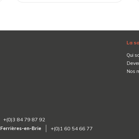
La s
Qui s
Deve
Nos 
+(0)3 84 79 87 92
4 Ferrières-en-Brie
+(0)1 60 54 66 77