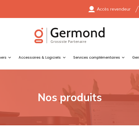
Accès revendeur
ners
Accessoires & Logiciels
Services complémentaires
Ger
Nos produits