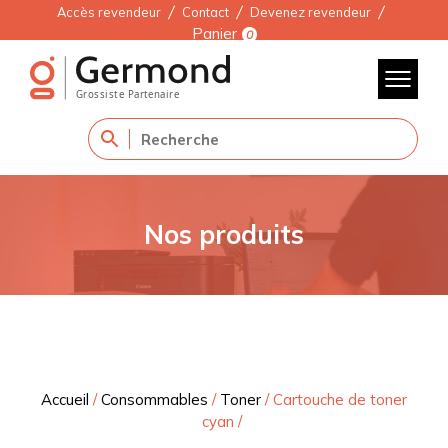
Accès revendeur
Contact
Devenez revendeur
Panier
0
Nos produits
Accueil
/
Consommables
/
Toner
/
Cartouche de toner
cyan
/