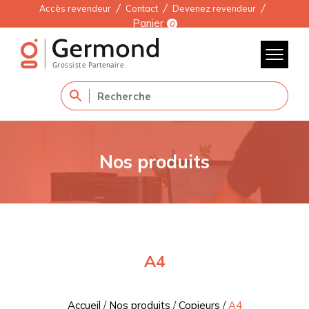
Accès revendeur
Contact
Devenez revendeur
Panier
0
Nos produits
A4
Accueil
/
Nos produits
/
Copieurs
/
A4