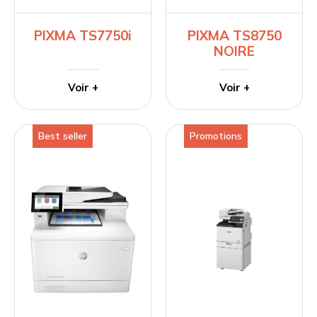
PIXMA TS7750i
PIXMA TS8750
NOIRE
Voir +
Voir +
Best seller
Best seller
Promotions