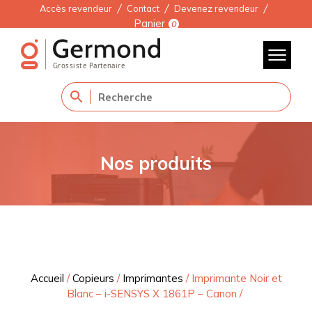
Accès revendeur
Contact
Devenez revendeur
Panier
0
Nos produits
Accueil
/
Copieurs
/
Imprimantes
/
Imprimante Noir et
Blanc – i-SENSYS X 1861P – Canon
/