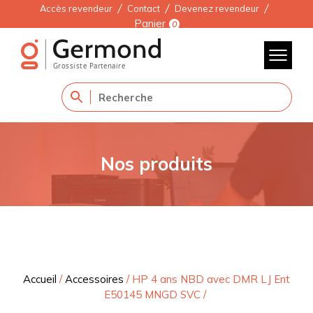
Accès revendeur
Contact
Devenez revendeur
Panier
0
Nos produits
Accueil
/
Accessoires
/
HP 4 ans NBD avec DMR LJ Ent
E50145 MNGD SVC
/