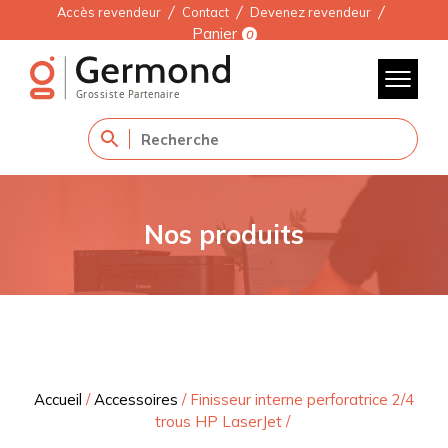
Accès revendeur
Contact
Devenez revendeur
Panier
0
Nos produits
Accueil
/
Accessoires
/
Finisseur interne perforatrice 2/4
trous HP LaserJet
/