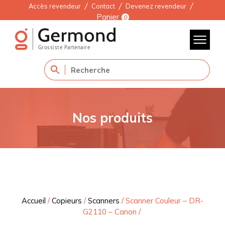
Accès revendeur
Contact
Devenez revendeur
Panier
0
Nos produits
Accueil
/
Copieurs
/
Scanners
/
Scanner Couleur – DR-
G2110 – Canon
/