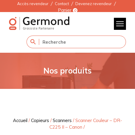
Accès revendeur
Contact
Devenez revendeur
Panier
0
Nos produits
Accueil
/
Copieurs
/
Scanners
/
Scanner Couleur – DR-
C225 II – Canon
/