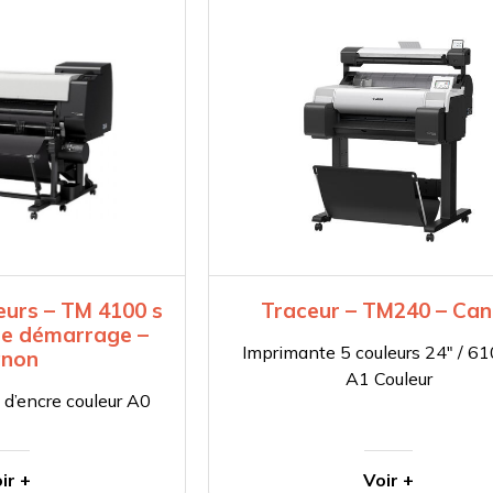
eurs – TM 4100 s
Traceur – TM240 – Ca
 de démarrage –
Imprimante 5 couleurs 24″ / 6
non
A1 Couleur
 d’encre couleur A0
ir +
Voir +