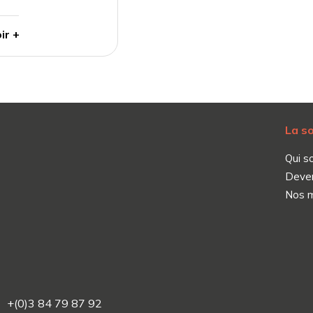
ir +
La s
Qui s
Deve
Nos 
+(0)3 84 79 87 92