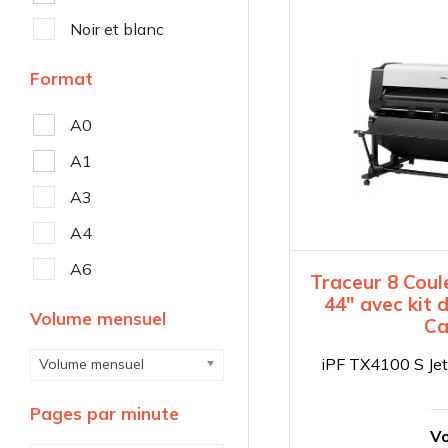
Noir et blanc
Format
A0
A1
A3
A4
A6
Traceur 8 Coul
44″ avec kit
Volume mensuel
Ca
iPF TX4100 S Jet
Volume mensuel
Pages par minute
Vo