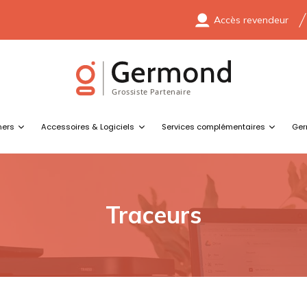
Accès revendeur
ners
Accessoires & Logiciels
Services complémentaires
Ger
Traceurs